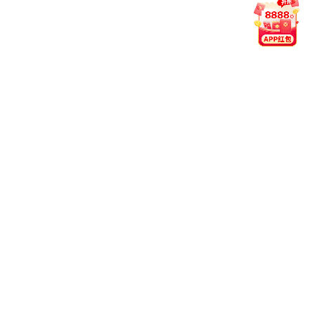
站 始终将隐私保护作为平台核心。
05. 客服支持时间？
平台客服全年 24 小时在线，支持中文、英文与马来语多语言服
务。无论您遇到技术问题、账户疑问，或希望了解功能详情，我
们都将即时响应。
06. 观看直播是否收费？
平台提供免费赛事直播服务，部分高峰赛事可能需完成账号登录
方可观看。火博体育在线 致力于为广大体育爱好者打造一个公开
透明、便捷高效的观赛环境。