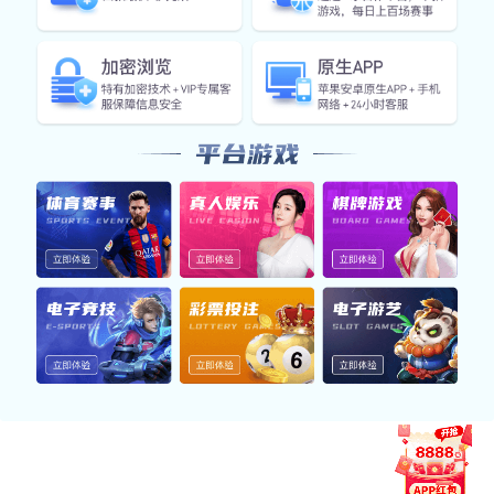
荣誉与奖项
火博体育在线 致力于为用户提供优质的体育赛事服务，平台
在安全合规、技术创新等领域屡获殊荣。
2023 年度安全认证奖
最具用户满意度平台